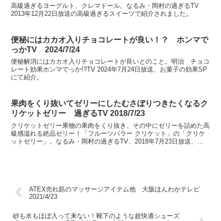
高級過ぎるヨーグルト、クレマドール。なるみ・岡村の過ぎるTV
2013年12月22日放送の高級過ぎるスイーツで紹介されました。
便秘にはカカオ入りチョコレートが良い！？ ホンマで
っかTV 2024/7/24
便秘解消にはカカオ入りチョコレートが良いとのこと。明治 チョコ
レート効果ホンマでっか!?TV 2024年7月24日放送、お菓子の効果SP
にて紹介。
果肉をくり抜いてゼリーにしたむさぼりつきたくなるク
リケットゼリー 過ぎるTV 2018/7/23
クリケットゼリー果物の果肉をくり抜き、その中にゼリーを詰めた高
級感溢れる絶品ゼリー！「フルーツパラー クリケット」の「クリケ
ットゼリー」。なるみ・岡村の過ぎるTV、2018年7月23日放送、進
化し過ぎるお中元にて紹介してました。
ATEX売れ筋のマッサージアイテム他 大阪ほんわかテレビ
2021/4/23
砂も水もほぼ入って来ない！靴下のような超快適シューズ