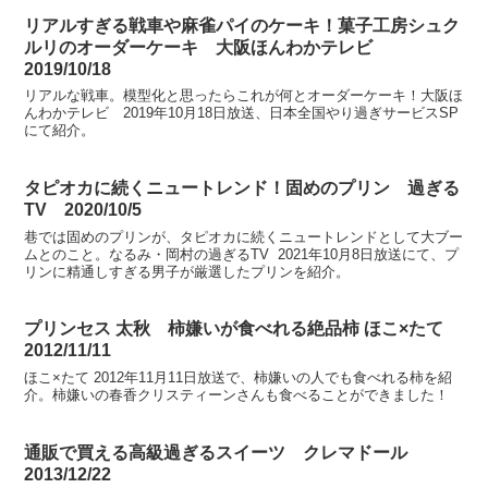
リアルすぎる戦車や麻雀パイのケーキ！菓子工房シュク
ルリのオーダーケーキ 大阪ほんわかテレビ
2019/10/18
リアルな戦車。模型化と思ったらこれが何とオーダーケーキ！大阪ほ
んわかテレビ 2019年10月18日放送、日本全国やり過ぎサービスSP
にて紹介。
タピオカに続くニュートレンド！固めのプリン 過ぎる
TV 2020/10/5
巷では固めのプリンが、タピオカに続くニュートレンドとして大ブー
ムとのこと。なるみ・岡村の過ぎるTV 2021年10月8日放送にて、プ
リンに精通しすぎる男子が厳選したプリンを紹介。
プリンセス 太秋 柿嫌いが食べれる絶品柿 ほこ×たて
2012/11/11
ほこ×たて 2012年11月11日放送で、柿嫌いの人でも食べれる柿を紹
介。柿嫌いの春香クリスティーンさんも食べることができました！
通販で買える高級過ぎるスイーツ クレマドール
2013/12/22