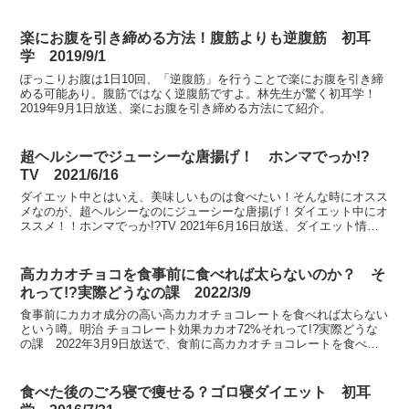
楽にお腹を引き締める方法！腹筋よりも逆腹筋 初耳
学 2019/9/1
ぽっこりお腹は1日10回、「逆腹筋」を行うことで楽にお腹を引き締
める可能あり。腹筋ではなく逆腹筋ですよ。林先生が驚く初耳学！
2019年9月1日放送、楽にお腹を引き締める方法にて紹介。
超ヘルシーでジューシーな唐揚げ！ ホンマでっか!?
TV 2021/6/16
ダイエット中とはいえ、美味しいものは食べたい！そんな時にオスス
メなのが、超ヘルシーなのにジューシーな唐揚げ！ダイエット中にオ
ススメ！！ホンマでっか!?TV 2021年6月16日放送、ダイエット情報
にて紹介。
高カカオチョコを食事前に食べれば太らないのか？ そ
れって!?実際どうなの課 2022/3/9
食事前にカカオ成分の高い高カカオチョコレートを食べれば太らない
という噂。明治 チョコレート効果カカオ72%それって!?実際どうな
の課 2022年3月9日放送で、食前に高カカオチョコレートを食べて
太るか太らないかを検証。
食べた後のごろ寝で痩せる？ゴロ寝ダイエット 初耳