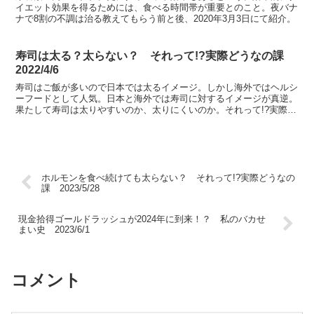
イエット効果を得るためには、食べる時間帯が重要とのこと。夜バナ
ナで8割の不調は治る教えてもらう前と後、2020年3月3日にて紹介。
寿司は太る？太らない？ それって!?実際どうなの課
2022/4/6
寿司はご飯が多いので日本では太るイメージ。しかし海外ではヘルシ
ーフードとして人気。日本と海外では寿司に対するイメージが真逆。
果たして寿司は太りやすいのか、太りにくいのか。それって!?実際ど
うなの課 2022年4月6日放送で、寿司を3日間食べ...
ホルモンを食べ続けても太らない？ それって!?実際どうなの
課 2023/5/28
現金拾得ゴールドラッシュが2024年に到来！？ 私のバカせ
まい史 2023/6/1
コメント