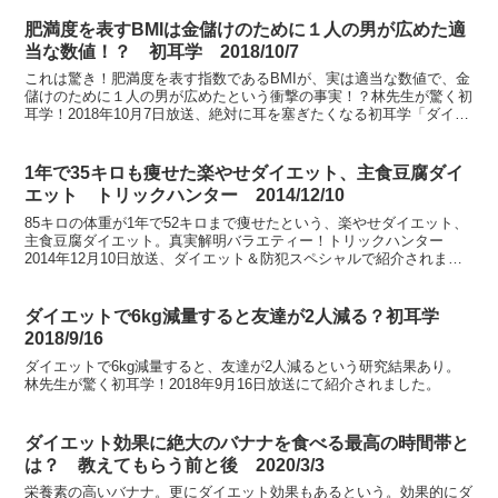
肥満度を表すBMIは金儲けのために１人の男が広めた適
当な数値！？ 初耳学 2018/10/7
これは驚き！肥満度を表す指数であるBMIが、実は適当な数値で、金
儲けのために１人の男が広めたという衝撃の事実！？林先生が驚く初
耳学！2018年10月7日放送、絶対に耳を塞ぎたくなる初耳学「ダイエ
ットに関するタブー」にて紹介。
1年で35キロも痩せた楽やせダイエット、主食豆腐ダイ
エット トリックハンター 2014/12/10
85キロの体重が1年で52キロまで痩せたという、楽やせダイエット、
主食豆腐ダイエット。真実解明バラエティー！トリックハンター
2014年12月10日放送、ダイエット＆防犯スペシャルで紹介されまし
た。
ダイエットで6kg減量すると友達が2人減る？初耳学
2018/9/16
ダイエットで6kg減量すると、友達が2人減るという研究結果あり。
林先生が驚く初耳学！2018年9月16日放送にて紹介されました。
ダイエット効果に絶大のバナナを食べる最高の時間帯と
は？ 教えてもらう前と後 2020/3/3
栄養素の高いバナナ。更にダイエット効果もあるという。効果的にダ