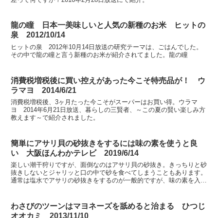
龍の瞳 日本一美味しいと人気の新種のお米 ヒットの
泉 2012/10/14
ヒットの泉 2012年10月14日放送の研究テーマは、ごはんでした。
その中で龍の瞳と言う新種のお米が紹介されてました。龍の瞳
消費税増税後に買い控えがあった今こそ特売品が！ ウ
ラマヨ 2014/6/21
消費税増税後、3ヶ月たった今こそがスーパーはお買い得。ウラマ
ヨ 2014年6月21日放送、暮らしの三賢者、～この夏の賢い楽しみ方
教えます～で紹介されました。
簡単にアサリ貝の砂抜きをするには味の素を使うと良
い 大阪ほんわかテレビ 2019/6/14
楽しい潮干狩りですが、面倒なのはアサリ貝の砂抜き。きっちりと砂
抜きしないとジャリッと口の中で砂を食べてしまうこともあります。
通常は塩水でアサリの砂抜きをするのが一般的ですが、味の素を入れ
ると砂抜きに時間短縮できるとのこと。大阪ほんわかテレビ...
わさびのツーンはマヨネーズを舐めると治まる ひつじ
オオカミ 2013/11/10