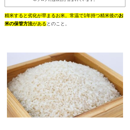
精米すると劣化が早まるお米。常温で1年持つ精米後の
お
米の保管方法
がある
とのこと。