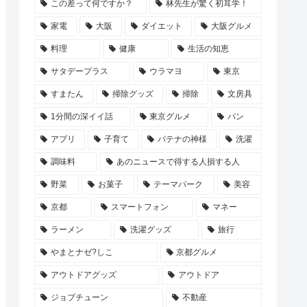
この差って何ですか？
林先生が驚く初耳学！
家電
大阪
ダイエット
大阪グルメ
料理
健康
生活の知恵
サタデープラス
ウラマヨ
東京
すまたん
掃除グッズ
掃除
文房具
1分間の深イイ話
東京グルメ
パン
アプリ
子育て
パテナの神様
洗濯
調味料
あのニュースで得する人損する人
野菜
お菓子
テーマパーク
美容
京都
スマートフォン
マネー
ラーメン
洗濯グッズ
旅行
やまとナゼ?しこ
京都グルメ
アウトドアグッズ
アウトドア
ジョブチューン
不動産