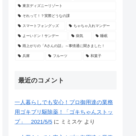
東京ディズニーリゾート
それって！？実際どうなの課
スマートフォングッズ
ちゃちゃ入れマンデー
よーいドン！サンデー
病気
睡眠
雨上がりの「Aさんの話」～事情通に聞きました！
兵庫
フルーツ
和菓子
最近のコメント
一人暮らしでも安心！プロ御用達の業務
用ゴキブリ駆除薬！「ゴキちゃんストッ
プ」 2021/5/5
に
ミミスケ
より