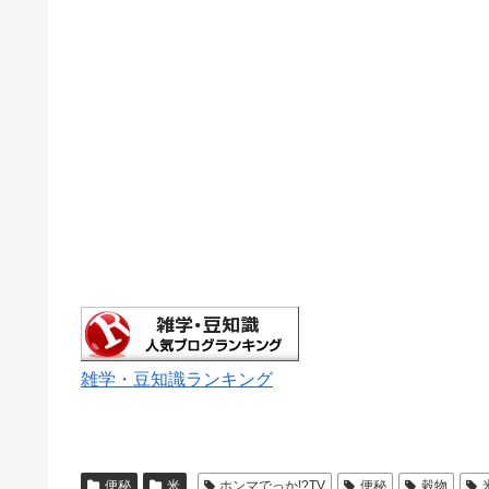
雑学・豆知識ランキング
便秘
米
ホンマでっか!?TV
便秘
穀物