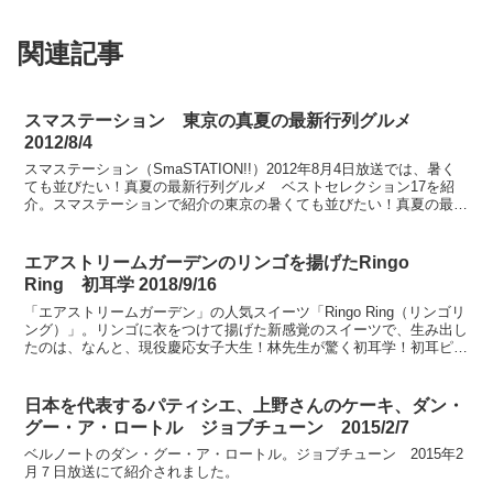
関連記事
スマステーション 東京の真夏の最新行列グルメ
2012/8/4
スマステーション（SmaSTATION!!）2012年8月4日放送では、暑く
ても並びたい！真夏の最新行列グルメ ベストセレクション17を紹
介。スマステーションで紹介の東京の暑くても並びたい！真夏の最新
行列グルメ ベストセレクションは次の通り...
エアストリームガーデンのリンゴを揚げたRingo
Ring 初耳学 2018/9/16
「エアストリームガーデン」の人気スイーツ「Ringo Ring（リンゴリ
ング）」。リンゴに衣をつけて揚げた新感覚のスイーツで、生み出し
たのは、なんと、現役慶応女子大生！林先生が驚く初耳学！初耳ピー
ポー、2018年9月16日放送にて紹介されま...
日本を代表するパティシエ、上野さんのケーキ、ダン・
グー・ア・ロートル ジョブチューン 2015/2/7
ベルノートのダン・グー・ア・ロートル。ジョブチューン 2015年2
月７日放送にて紹介されました。