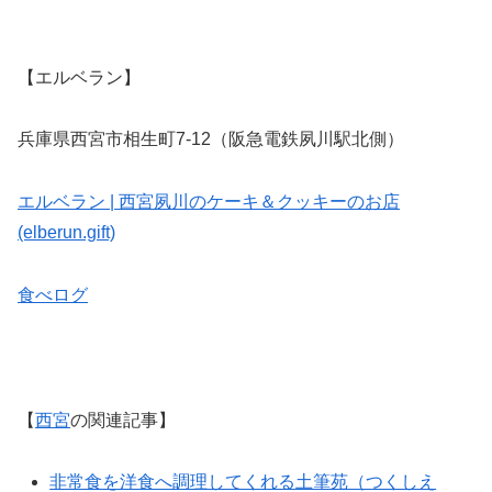
【エルベラン】
兵庫県西宮市相生町7-12（阪急電鉄夙川駅北側）
エルベラン | 西宮夙川のケーキ＆クッキーのお店
(elberun.gift)
食べログ
【
西宮
の関連記事】
非常食を洋食へ調理してくれる土筆苑（つくしえ