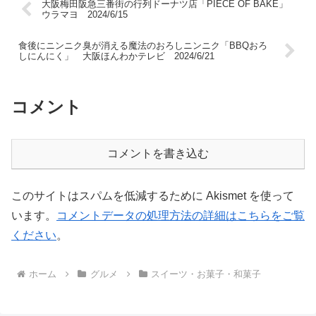
大阪梅田阪急三番街の行列ドーナツ店「PIECE OF BAKE」
ウラマヨ 2024/6/15
食後にニンニク臭が消える魔法のおろしニンニク「BBQおろ
しにんにく」 大阪ほんわかテレビ 2024/6/21
コメント
コメントを書き込む
このサイトはスパムを低減するために Akismet を使って
います。
コメントデータの処理方法の詳細はこちらをご覧
ください
。
ホーム
グルメ
スイーツ・お菓子・和菓子