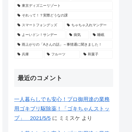
東京ディズニーリゾート
それって！？実際どうなの課
スマートフォングッズ
ちゃちゃ入れマンデー
よーいドン！サンデー
病気
睡眠
雨上がりの「Aさんの話」～事情通に聞きました！
兵庫
フルーツ
和菓子
最近のコメント
一人暮らしでも安心！プロ御用達の業務
用ゴキブリ駆除薬！「ゴキちゃんストッ
プ」 2021/5/5
に
ミミスケ
より