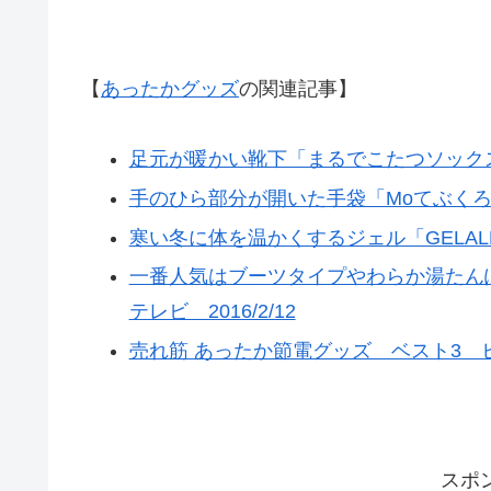
【
あったかグッズ
の関連記事】
足元が暖かい靴下「まるでこたつソックス」
手のひら部分が開いた手袋「Moてぶくろ」
寒い冬に体を温かくするジェル「GELALDO
一番人気はブーツタイプやわらか湯たん
テレビ 2016/2/12
売れ筋 あったか節電グッズ ベスト3 ヒット
スポ