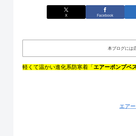
X
Facebook
本ブログには
軽くて温かい進化系防寒着「
エアーポンプベ
エアー