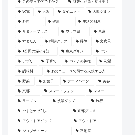
この差って何ですか？
林先生が驚く初耳学！
家電
大阪
ダイエット
大阪グルメ
料理
健康
生活の知恵
サタデープラス
ウラマヨ
東京
すまたん
掃除グッズ
掃除
文房具
1分間の深イイ話
東京グルメ
パン
アプリ
子育て
パテナの神様
洗濯
調味料
あのニュースで得する人損する人
野菜
お菓子
テーマパーク
美容
京都
スマートフォン
マネー
ラーメン
洗濯グッズ
旅行
やまとナゼ?しこ
京都グルメ
アウトドアグッズ
アウトドア
ジョブチューン
不動産