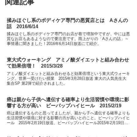
関連記事
揉みほぐし系のボディケア専門の悪質店とは Aさんの
話 2016/6/14
揉みほぐし系のボディケア専門のお店が巷で増加中ですが、中には悪
質なお店もあるようなので要注意です。雨上がりの「Aさんの話」～
事情通に聞きました！2016年6月14日放送にて紹介。
東大式ウォーキング アミノ酸ダイエットと組み合わせ
て効果倍増！ 2015/3/28
アミノ酸ダイエットと組み合わせると効果倍増という東大式ウォーキ
ング。世界一受けたい授業 2015年3月28日放送 東大の人気先生大
集合SP 第2弾で紹介されました。
癌は親から子供へ遺伝する確率より生活習慣や環境に影
響する方が高い ビーバップハイヒール 2015/2/19
癌は遺伝するものと思ってましたが、親から子へ遺伝する確率よりも
生活習慣や環境に対する影響の方が高いとのこと。ビーバップハイヒ
ール 2015年2月19日放送、ビーバップハイヒール2015年2月19日放
送、医療の最新常識2015で紹介されました...