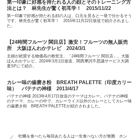
第一印象に好感を持たれる人の顔とそのトレーニング方
法とは？ 林先生が驚く初耳学！ 2015/11/22
第一印象で好感が持たれる顔の人は、口元を見ると一発で分かるそう
です。林先生が驚く初耳学！ 2015年11月22日放送で紹介されまし
た。
【24時間フルーツ 関目店】激安！フルーツの無人販売
所 大阪ほんわかテレビ 2024/3/1
主婦が絶賛する物価高の救世主、「24時間フルーツ 関目店」。大阪
ほんわかテレビ、2024年3月1日放送、関西摩訶不思議サービス大調
査SPにて紹介。
カレー味の歯磨き粉 BREATH PALETTE（印度カリー
味） パテナの神様 2013/4/17
パテナの神様 2013年4月17日放送のテーマはカレー。パテナの神様
のテーマ、カレーの中で、カレーライス以外のカレーとしてカレー味
の歯磨き粉 BREATH PALETTEが紹介されました。
牡蠣を食べたら毎回あたる人は一生食べない方が無難 ホン