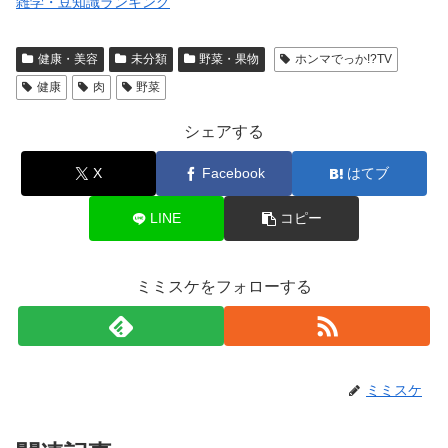
雑学・豆知識ランキング
健康・美容
未分類
野菜・果物
ホンマでっか!?TV
健康
肉
野菜
シェアする
X
Facebook
はてブ
LINE
コピー
ミミスケをフォローする
ミミスケ