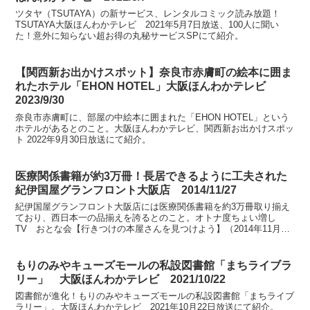
ツタヤ（TSUTAYA）の新サービス、レンタルコミック読み放題！
TSUTAYA大阪ほんわかテレビ 2021年5月7日放送、100人に聞い
た！意外に知らない超お得の丸秘サービスSPにて紹介。
【関西新お出かけスポット】奈良市赤膚町の絵本に囲ま
れたホテル「EHON HOTEL」大阪ほんわかテレビ
2023/9/30
奈良市赤膚町に、部屋の中絵本に囲まれた「EHON HOTEL」という
ホテルがあるとのこと。大阪ほんわかテレビ、関西新お出かけスポッ
ト 2022年9月30日放送にて紹介。
医療関係書籍が約3万冊！長居できるように工夫された
紀伊国屋グランフロント大阪店 2014/11/27
紀伊国屋グランフロント大阪店には医療関係書籍を約3万冊取り揃え
ており、西日本一の品揃えを誇るとのこと。オトナ度ちょい増し
TV おとな会【行きつけの本屋さんを見つけよう】（2014年11月27
日放送）で紹介されました。
もりのみやキューズモールの私設図書館「まちライブラ
リー」 大阪ほんわかテレビ 2021/10/22
図書館が進化！もりのみやキューズモールの私設図書館「まちライブ
ラリー」。大阪ほんわかテレビ 2021年10月22日放送にて紹介。