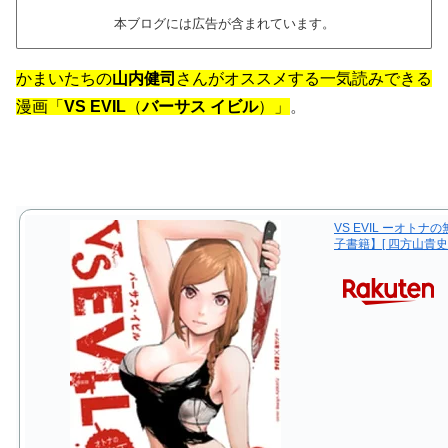
本ブログには広告が含まれています。
かまいたちの
山内健司
さんがオススメする一気読みできる
漫画「
VS EVIL
（
バーサス イビル
）」
。
VS EVIL ーオト
子書籍】[ 四方山貴史 