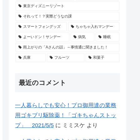
東京ディズニーリゾート
それって！？実際どうなの課
スマートフォングッズ
ちゃちゃ入れマンデー
よーいドン！サンデー
病気
睡眠
雨上がりの「Aさんの話」～事情通に聞きました！
兵庫
フルーツ
和菓子
最近のコメント
一人暮らしでも安心！プロ御用達の業務
用ゴキブリ駆除薬！「ゴキちゃんストッ
プ」 2021/5/5
に
ミミスケ
より