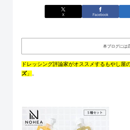
X
Facebook
本ブログには
ドレッシング評論家がオススメするもやし屋
ズ
」
。