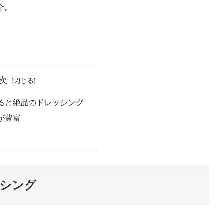
介。
次
ると絶品のドレッシング
が豊富
シング