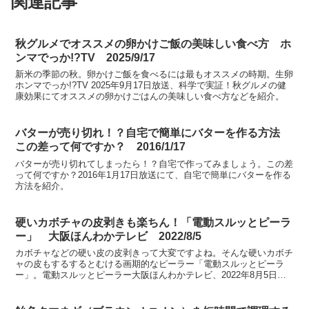
関連記事
秋グルメでオススメの卵かけご飯の美味しい食べ方 ホ
ンマでっか!?TV 2025/9/17
新米の季節の秋。卵かけご飯を食べるには最もオススメの時期。生卵
ホンマでっか!?TV 2025年9月17日放送、科学で実証！秋グルメの健
康効果にてオススメの卵かけごはんの美味しい食べ方などを紹介。
バターが売り切れ！？自宅で簡単にバターを作る方法
この差って何ですか？ 2016/1/17
バターが売り切れてしまったら！？自宅で作ってみましょう。この差
って何ですか？2016年1月17日放送にて、自宅で簡単にバターを作る
方法を紹介。
硬いカボチャの皮剥きも楽ちん！「電動スルッとピーラ
ー」 大阪ほんわかテレビ 2022/8/5
カボチャなどの硬い皮の皮剥きって大変ですよね。そんな硬いカボチ
ャの皮もするするとむける画期的なピーラー「電動スルッとピーラ
ー」。電動スルッとピーラー大阪ほんわかテレビ、2022年8月5日放
送にて紹介。