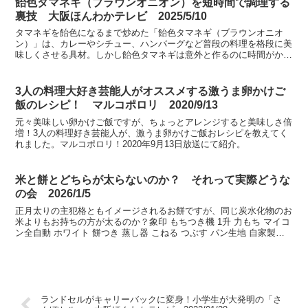
飴色タマネギ（ブラウンオニオン）を短時間で調理する
裏技 大阪ほんわかテレビ 2025/5/10
タマネギを飴色になるまで炒めた「飴色タマネギ（ブラウンオニオ
ン）」は、カレーやシチュー、ハンバーグなど普段の料理を格段に美
味しくさせる具材。しかし飴色タマネギは意外と作るのに時間がかか
る調理。大阪ほんわかテレビ 2024年5月10日放送、暮...
3人の料理大好き芸能人がオススメする激うま卵かけご
飯のレシピ！ マルコポロリ 2020/9/13
元々美味しい卵かけご飯ですが、ちょっとアレンジすると美味しさ倍
増！3人の料理好き芸能人が、激うま卵かけご飯おレシピを教えてく
れました。マルコポロリ！2020年9月13日放送にて紹介。
米と餅とどちらが太らないのか？ それって実際どうな
の会 2026/1/5
正月太りの主犯格ともイメージされるお餅ですが、同じ炭水化物のお
米よりもお持ちの方が太るのか？象印 もちつき機 1升 力もち マイコ
ン全自動 ホワイト 餅つき 蒸し器 こねる つぶす パン生地 自家製み
そ 簡単 5合〜1升 BS-ED10-W...
ランドセルがキャリーバックに変身！小学生が大発明の「さ