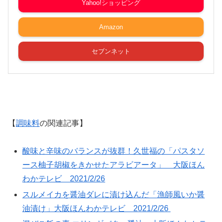
Yahoo!ショッピング
Amazon
セブンネット
【
調味料
の関連記事】
酸味と辛味のバランスが抜群！久世福の「パスタソ
ース柚子胡椒をきかせたアラビアータ」 大阪ほん
わかテレビ 2021/2/26
スルメイカを醤油ダレに漬け込んだ「漁師風いか醤
油漬け」大阪ほんわかテレビ 2021/2/26