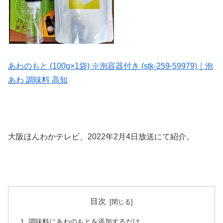
あわのもと (100g×1袋) ※泡容器付き (stk-259-59979)｜泡
あわ 調味料 高知
大阪ほんわかテレビ、2022年2月4日放送にて紹介。
目次
調味料にあわのもとを添加するだけ