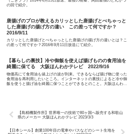
（ごきブラ）2014年6月23日放送、最後の晩餐、関西最強のとんかつ
の回で紹介。
唐揚げのプロが教えるカリッとした唐揚げとべちゃっと
した唐揚げの揚げ方の違い この差って何ですか？
2016/9/11
カリッとした唐揚げとべちゃっとした唐揚げの揚げ方の違いとは？こ
の差って何ですか？2016年9月11日放送にて紹介。
【暮らしの裏技】冷や御飯を使えば揚げものの食用油を
綺麗に保てる 大阪ほんわかテレビ 2022/9/16
物価高にて食用油も値上げの波が到来。できるならば揚げ物に使った
食用油を再利用したいところ。インターネットの裏技によると冷や御
飯を使うと揚げ油を綺麗に保つことができるとのこと。大阪ほんわか
テレビ 2022年9月16日放送、暮らしの裏技、インタ...
【島精機製作所】世界唯一の技術で80ヶ国へ販売する和歌山
県のメーカー 大阪ほんわかテレビ 2023/3/3
【日本シール】創業100年目の電車やバスなどのシート生地を