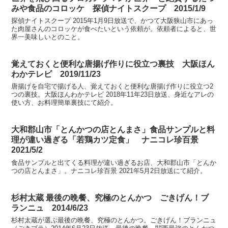
みや食品のコロッケ 探偵ナイトスクープ 2015/1/9
探偵ナイトスクープ 2015年1月9日放送で、かつて大阪狭山市にあっ
た肉屋さんのコロッケが食べたいという依頼が。依頼者によると、世
界一美味しいとのこと。
覚えておくと便利な唐揚げ作りに役立つ裏技 大阪ほん
わかテレビ 2019/11/23
唐揚げを自宅で揚げる人、覚えておくと便利な唐揚げ作りに役立つ2
つの裏技。大阪ほんわかテレビ 2018年11年23日放送、身近なアレの
使い方、お料理簡単裏技にて紹介。
大和郡山市「とんかつの店とんまさ」食品サンプルと料
理が違い過ぎる「若鶏カツ定食」 ナニコレ珍百景
2021/5/2
食品サンプルと出てくる料理が違い過ぎるお店、大和郡山市「とんか
つの店とんまさ」。ナニコレ珍百景 2021年5月2日放送にて紹介。
杉村太蔵 最後の晩餐、究極のとんかつ ごきげん！ブ
ランニュ 2014/6/23
杉村太蔵が選ぶ最後の晩餐、究極のとんかつ。ごきげん！ブランニュ