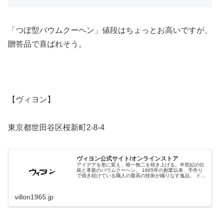
「つぼ型バウムクーヘン」値段はちょっとお高いですが、
贈答品で喜ばれそう。
【ヴィヨン】
東京都世田谷区桜新町2-8-4
ヴィヨン公式サイト/オンラインストア
アイデアを形に変え、唯一無二を焼き上げる。半世紀の伝
統と革新のバウムクーヘン。 1965年の創業以来、手作り
で焼き続けている職人の最高の技術が織りなす逸品。 ドイ
ツ農業協会主催、世界最高峰のDLGコンテストで金賞を連
続受賞。 世界的にも認め...
villon1965.jp