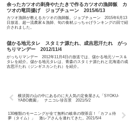
余ったカツオの刺身やたたきで作るカツオの漁師飯 カ
ツオの竜田揚げ ジョブチューン 2015/6/13
カツオ漁師が教えるカツオの漁師飯。ジョブチューン 2015年6月13
日放送、超一流農家＆漁師、旬の食材ぶっちゃげランキングの回で紹
介されました。
儲かる地元タレ スタミナ源たれ、成吉思汗たれ がっ
ちりマンデー 2012/11/4
がっちりマンデー 2012年11月4日の放送では、儲かる地元ソース＆
タレを紹介。儲かる地元タレは、青森のスタミナ源たれと北海道の成
吉思汗たれ（ジンギスカンたれ）を紹介。
横須賀の山の中にあるのに大人気の定食屋さん「SYOKU-
YABO農園」 ナニコレ珍百景 2021/5/2
130種類のモーニングが全て無料の岐阜の喫茶店！「カフェ待
夢（タイム）」 激レアさんを連れてきた。2021/5/4