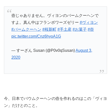
壺じゃありません。ヴィヨンのバームクーヘンで
すよ。真ん中はフランボワーズゼリー
#ヴィヨン
#バームクーヘン
#桜新町
#手土産
#お菓子
#壺
pic.twitter.com/Cnz6hyoA1G
— すーざん Susan (@P0v0qSusan)
August 3,
2020
今、日本でバウムクーヘンの壺を作れるのはこの「ヴィヨ
ン」だけとのこと。