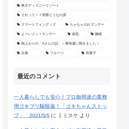
東京ディズニーリゾート
それって！？実際どうなの課
スマートフォングッズ
ちゃちゃ入れマンデー
よーいドン！サンデー
病気
睡眠
雨上がりの「Aさんの話」～事情通に聞きました！
兵庫
フルーツ
和菓子
最近のコメント
一人暮らしでも安心！プロ御用達の業務
用ゴキブリ駆除薬！「ゴキちゃんストッ
プ」 2021/5/5
に
ミミスケ
より