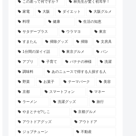
この差って何ですか？
林先生が驚く初耳学！
家電
大阪
ダイエット
大阪グルメ
料理
健康
生活の知恵
サタデープラス
ウラマヨ
東京
すまたん
掃除グッズ
掃除
文房具
1分間の深イイ話
東京グルメ
パン
アプリ
子育て
パテナの神様
洗濯
調味料
あのニュースで得する人損する人
野菜
お菓子
テーマパーク
美容
京都
スマートフォン
マネー
ラーメン
洗濯グッズ
旅行
やまとナゼ?しこ
京都グルメ
アウトドアグッズ
アウトドア
ジョブチューン
不動産